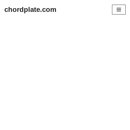
chordplate.com
Lompat
ke
konten