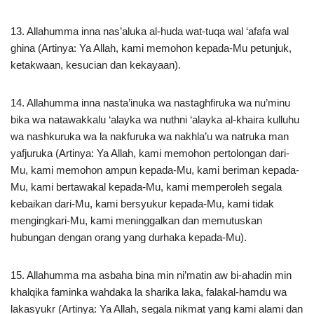
13. Allahumma inna nas’aluka al-huda wat-tuqa wal ‘afafa wal
ghina (Artinya: Ya Allah, kami memohon kepada-Mu petunjuk,
ketakwaan, kesucian dan kekayaan).
14. Allahumma inna nasta’inuka wa nastaghfiruka wa nu’minu
bika wa natawakkalu ‘alayka wa nuthni ‘alayka al-khaira kulluhu
wa nashkuruka wa la nakfuruka wa nakhla’u wa natruka man
yafjuruka (Artinya: Ya Allah, kami memohon pertolongan dari-
Mu, kami memohon ampun kepada-Mu, kami beriman kepada-
Mu, kami bertawakal kepada-Mu, kami memperoleh segala
kebaikan dari-Mu, kami bersyukur kepada-Mu, kami tidak
mengingkari-Mu, kami meninggalkan dan memutuskan
hubungan dengan orang yang durhaka kepada-Mu).
15. Allahumma ma asbaha bina min ni’matin aw bi-ahadin min
khalqika faminka wahdaka la sharika laka, falakal-hamdu wa
lakasyukr (Artinya: Ya Allah, segala nikmat yang kami alami dan