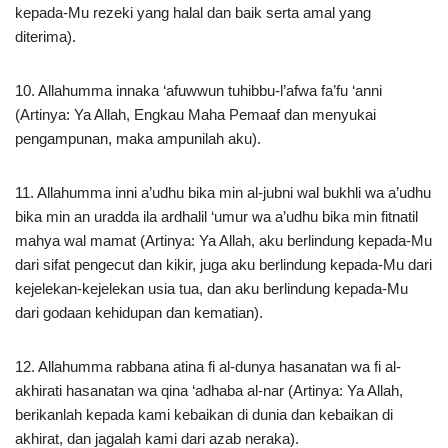
kepada-Mu rezeki yang halal dan baik serta amal yang
diterima).
10. Allahumma innaka ‘afuwwun tuhibbu-l’afwa fa’fu ‘anni
(Artinya: Ya Allah, Engkau Maha Pemaaf dan menyukai
pengampunan, maka ampunilah aku).
11. Allahumma inni a’udhu bika min al-jubni wal bukhli wa a’udhu
bika min an uradda ila ardhalil ‘umur wa a’udhu bika min fitnatil
mahya wal mamat (Artinya: Ya Allah, aku berlindung kepada-Mu
dari sifat pengecut dan kikir, juga aku berlindung kepada-Mu dari
kejelekan-kejelekan usia tua, dan aku berlindung kepada-Mu
dari godaan kehidupan dan kematian).
12. Allahumma rabbana atina fi al-dunya hasanatan wa fi al-
akhirati hasanatan wa qina ‘adhaba al-nar (Artinya: Ya Allah,
berikanlah kepada kami kebaikan di dunia dan kebaikan di
akhirat, dan jagalah kami dari azab neraka).