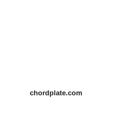
chordplate.com
Lompat
ke
konten