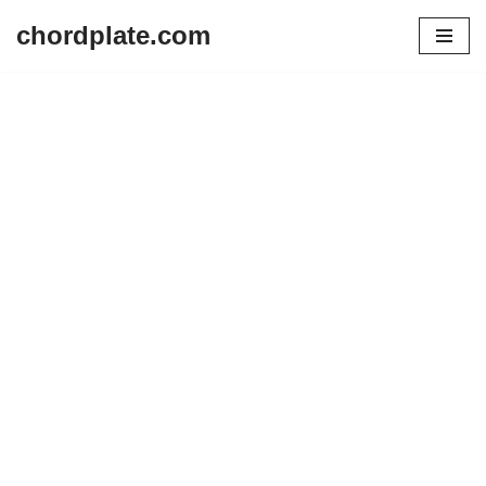
chordplate.com
Lompat
ke
konten