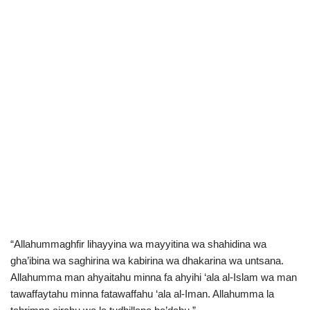
“Allahummaghfir lihayyina wa mayyitina wa shahidina wa
gha’ibina wa saghirina wa kabirina wa dhakarina wa untsana.
Allahumma man ahyaitahu minna fa ahyihi ‘ala al-Islam wa man
tawaffaytahu minna fatawaffahu ‘ala al-Iman. Allahumma la