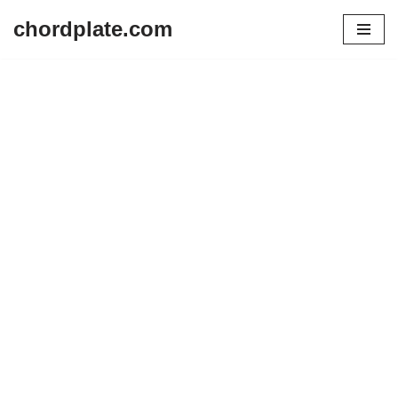
chordplate.com
Lompat
ke
konten