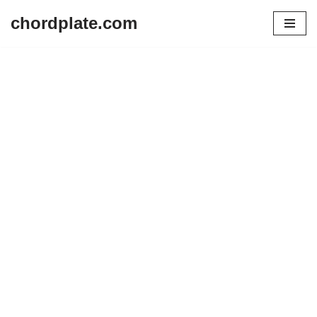
chordplate.com
Lompat
ke
konten