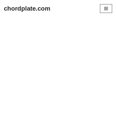
chordplate.com
Lompat
ke
konten