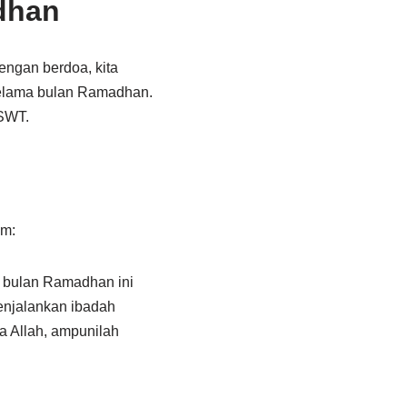
dhan
ngan berdoa, kita
elama bulan Ramadhan.
 SWT.
im:
 bulan Ramadhan ini
enjalankan ibadah
a Allah, ampunilah