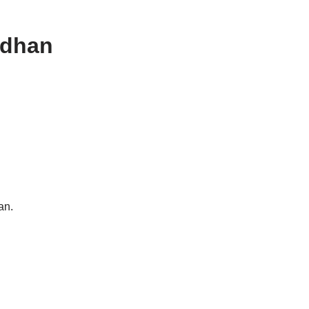
adhan
an.