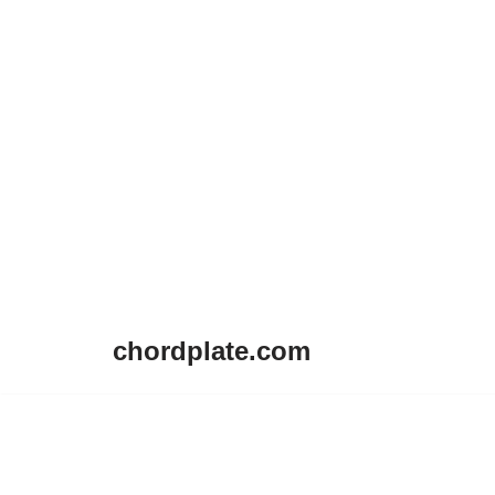
chordplate.com
Lompat
ke
konten