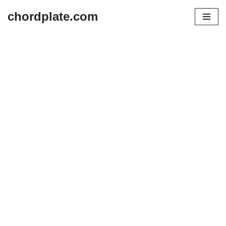
chordplate.com
Lompat
ke
konten