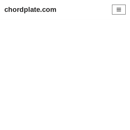
chordplate.com
Lompat
ke
konten