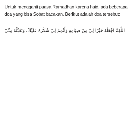
Untuk mengganti puasa Ramadhan karena haid, ada beberapa
doa yang bisa Sobat bacakan. Berikut adalah doa tersebut:
اللَّهُمَّ اجْعَلْهُ خَيْرًا لِيْ مِنْ صِيَامِهِ وَأَتْمِمْ لِيْ شُكْرَهُ عَلَيْكَ، وَتَقَبَّلْهُ مِنِّيْ