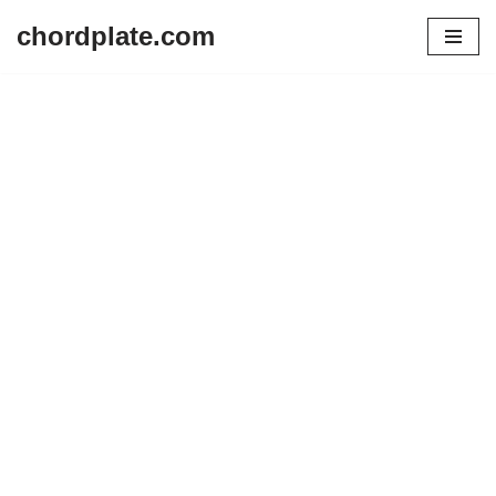
chordplate.com
Lompat
ke
konten