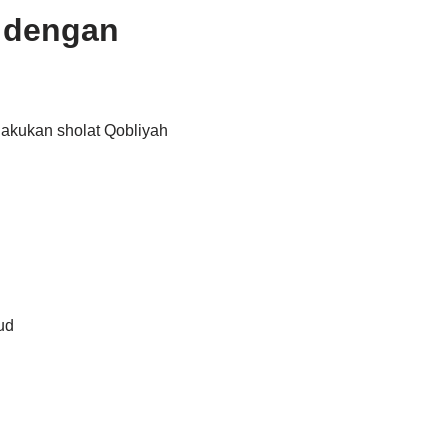
 dengan
lakukan sholat Qobliyah
ud