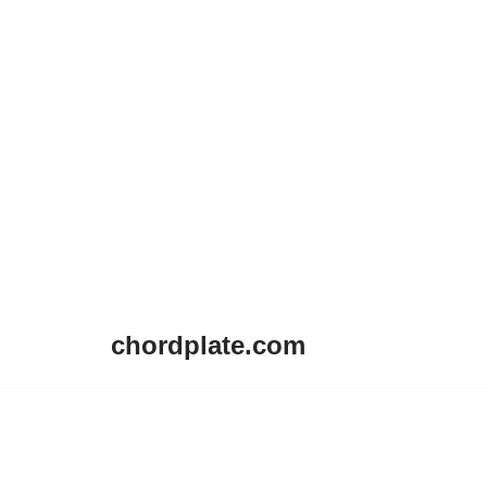
chordplate.com
Lompat
ke
konten