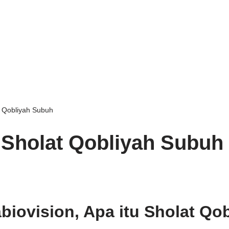
t Qobliyah Subuh
 Sholat Qobliyah Subuh
biovision, Apa itu Sholat Qo