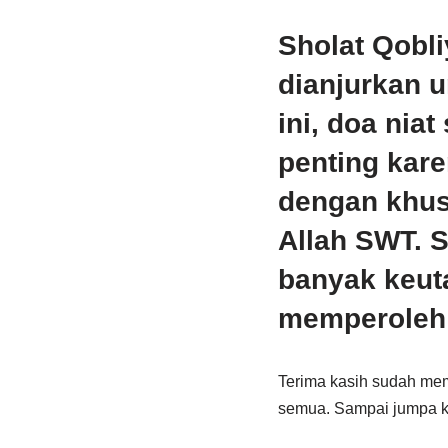
Sholat Qobl
dianjurkan 
ini, doa nia
penting kar
dengan khus
Allah SWT. S
banyak keut
memperoleh 
Terima kasih sudah memb
semua. Sampai jumpa kem