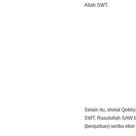
Allah SWT.
Selain itu, sholat Qob
SWT. Rasulullah SAW ber
(berqurban) seribu ekor