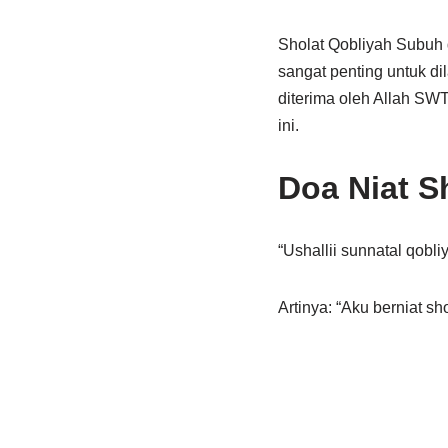
Sholat Qobliyah Subuh d
sangat penting untuk di
diterima oleh Allah SW
ini.
Doa Niat S
“Ushallii sunnatal qobliy
Artinya: “Aku berniat s