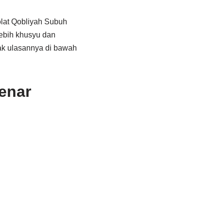
olat Qobliyah Subuh
lebih khusyu dan
ak ulasannya di bawah
enar