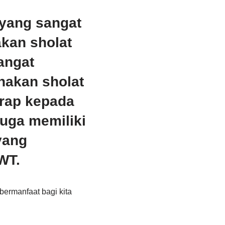
 yang sangat
kan sholat
angat
nakan sholat
arap kepada
juga memiliki
yang
WT.
bermanfaat bagi kita