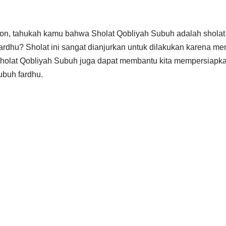
ion, tahukah kamu bahwa Sholat Qobliyah Subuh adalah sholat
rdhu? Sholat ini sangat dianjurkan untuk dilakukan karena me
 sholat Qobliyah Subuh juga dapat membantu kita mempersiapka
buh fardhu.