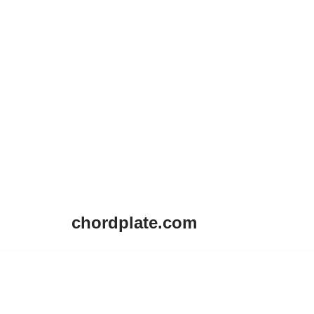
chordplate.com
Lompat
ke
konten