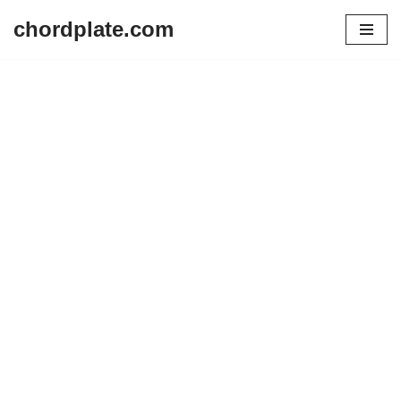
chordplate.com
Lompat
ke
konten