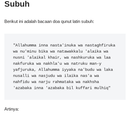
Subuh
Berikut ini adalah bacaan doa qunut latin subuh:
"Allahumma inna nasta'inuka wa nastaghfiruka 
wa nu'minu bika wa natawakkalu 'alaika wa 
nusni 'alaikal khair, wa nashkuruka wa laa 
nakfuruka wa nakhla'u wa natruku man-y 
yafjuruka, Allahumma iyyaka na'budu wa laka 
nusalli wa nasjudu wa ilaika nas'a wa 
nahfidu wa narju rahmataka wa nakhsha 
'azabaka inna 'azabaka bil kuffari mulhiq"
Artinya: