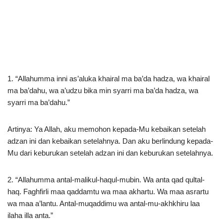
1. “Allahumma inni as’aluka khairal ma ba’da hadza, wa khairal
ma ba’dahu, wa a’udzu bika min syarri ma ba’da hadza, wa
syarri ma ba’dahu.”
Artinya: Ya Allah, aku memohon kepada-Mu kebaikan setelah
adzan ini dan kebaikan setelahnya. Dan aku berlindung kepada-
Mu dari keburukan setelah adzan ini dan keburukan setelahnya.
2. “Allahumma antal-malikul-haqul-mubin. Wa anta qad qultal-
haq. Faghfirli maa qaddamtu wa maa akhartu. Wa maa asrartu
wa maa a’lantu. Antal-muqaddimu wa antal-mu-akhkhiru laa
ilaha illa anta.”