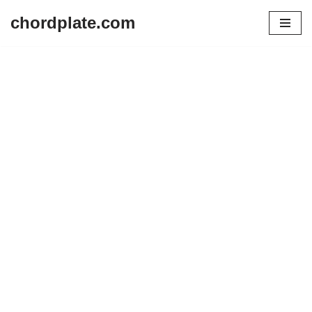
chordplate.com
Lompat
ke
konten