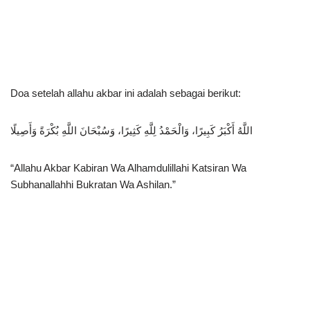
Doa setelah allahu akbar ini adalah sebagai berikut:
اللَّهُ أَكْبَرُ كَبِيرًا، وَالْحَمْدُ لِلَّهِ كَثِيرًا، وَسُبْحَانَ اللَّهِ بُكْرَةً وَأَصِيلًا
“Allahu Akbar Kabiran Wa Alhamdulillahi Katsiran Wa
Subhanallahhi Bukratan Wa Ashilan.”