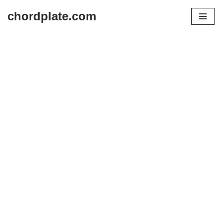
chordplate.com
Lompat
ke
konten