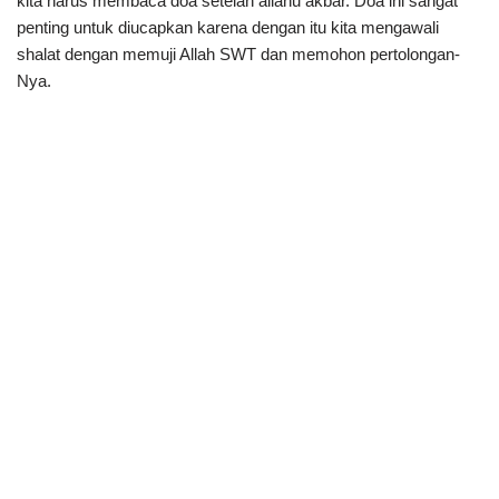
kita harus membaca doa setelah allahu akbar. Doa ini sangat
penting untuk diucapkan karena dengan itu kita mengawali
shalat dengan memuji Allah SWT dan memohon pertolongan-
Nya.