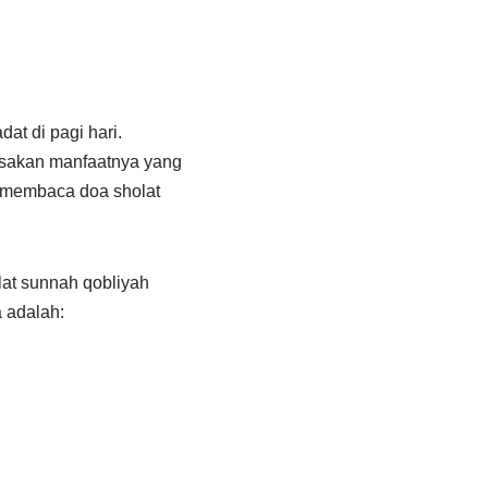
at di pagi hari.
asakan manfaatnya yang
n membaca doa sholat
at sunnah qobliyah
 adalah: