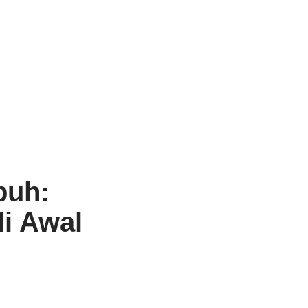
buh:
i Awal