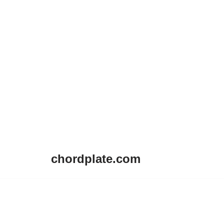
chordplate.com
Lompat
ke
konten