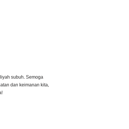
bliyah subuh. Semoga
hatan dan keimanan kita,
a!