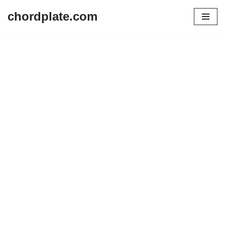
chordplate.com
Lompat
ke
konten