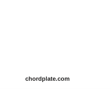
chordplate.com
Lompat
ke
konten