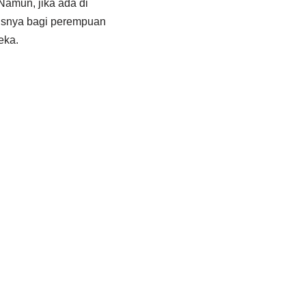
Namun, jika ada di
susnya bagi perempuan
eka.