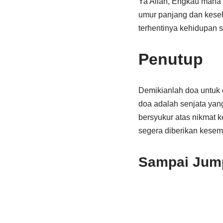
Ya Allah, Engkau maha
umur panjang dan keseha
terhentinya kehidupan 
Penutup
Demikianlah doa untuk 
doa adalah senjata yan
bersyukur atas nikmat 
segera diberikan kesem
Sampai Jump