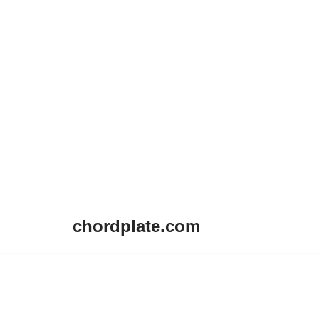
chordplate.com
Lompat
ke
konten