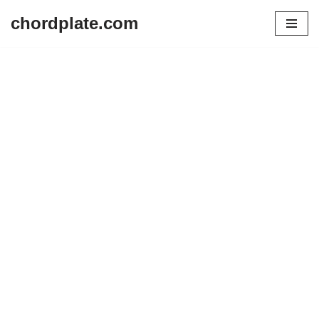
chordplate.com
Lompat
ke
konten