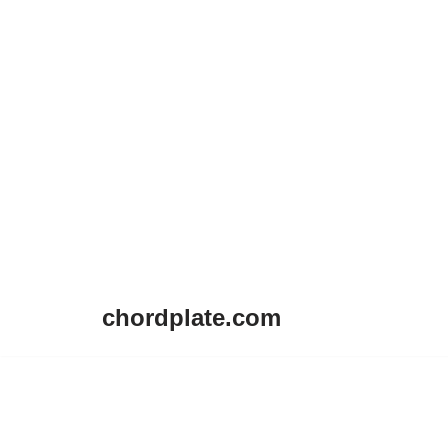
chordplate.com
Lompat
ke
konten