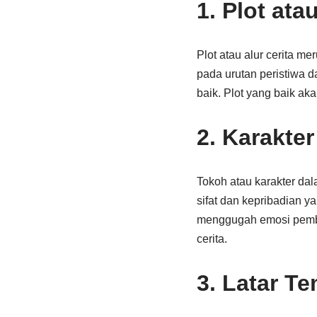
1. Plot ata
Plot atau alur cerita m
pada urutan peristiwa d
baik. Plot yang baik a
2. Karakte
Tokoh atau karakter dal
sifat dan kepribadian ya
menggugah emosi pemba
cerita.
3. Latar T