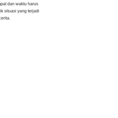
mpat dan waktu harus
situasi yang terjadi
erita.