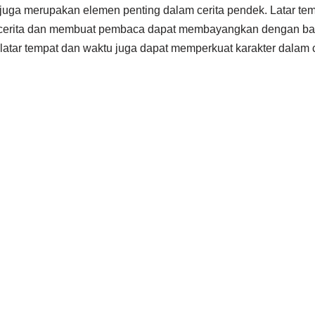
 juga merupakan elemen penting dalam cerita pendek. Latar te
cerita dan membuat pembaca dapat membayangkan dengan baik 
, latar tempat dan waktu juga dapat memperkuat karakter dalam c