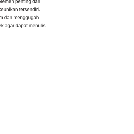
lemen penting dari
eunikan tersendiri.
lam dan menggugah
ek agar dapat menulis