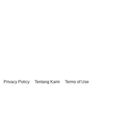
Privacy Policy
Tentang Kami
Terms of Use