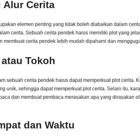
u Alur Cerita
erupakan elemen penting yang tidak boleh diabaikan dalam ceri
alam cerita. Sebuah cerita pendek harus memiliki plot yang jela
kan membuat cerita pendek lebih mudah dipahami dan menggu
r atau Tokoh
am sebuah cerita pendek harus dapat memperkuat plot cerita. K
ng unik, sehingga dapat memperkuat plot cerita. Selain itu, kar
ca dan membuat pembaca merasakan apa yang dirasakan ole
empat dan Waktu