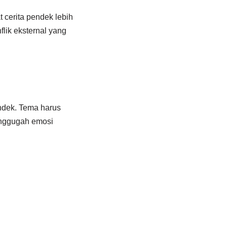
 cerita pendek lebih
lik eksternal yang
ndek. Tema harus
menggugah emosi