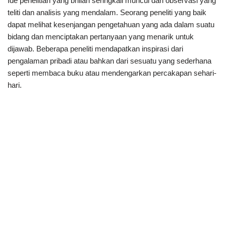
Ide penelitian yang brilian seringkali muncul dari observasi yang
teliti dan analisis yang mendalam. Seorang peneliti yang baik
dapat melihat kesenjangan pengetahuan yang ada dalam suatu
bidang dan menciptakan pertanyaan yang menarik untuk
dijawab. Beberapa peneliti mendapatkan inspirasi dari
pengalaman pribadi atau bahkan dari sesuatu yang sederhana
seperti membaca buku atau mendengarkan percakapan sehari-
hari.