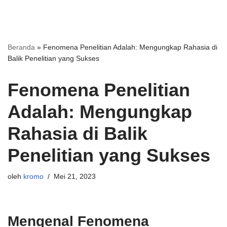
Beranda
»
Fenomena Penelitian Adalah: Mengungkap Rahasia di
Balik Penelitian yang Sukses
Fenomena Penelitian
Adalah: Mengungkap
Rahasia di Balik
Penelitian yang Sukses
oleh
kromo
Mei 21, 2023
Mengenal Fenomena