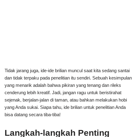
Tidak jarang juga, ide-ide brilian muncul saat kita sedang santai
dan tidak terpaku pada penelitian itu sendiri. Sebuah kesimpulan
yang menarik adalah bahwa pikiran yang tenang dan rileks
cenderung lebih kreatif. Jadi, jangan ragu untuk beristirahat
sejenak, berjalan-jalan di taman, atau bahkan melakukan hobi
yang Anda sukai. Siapa tahu, ide brilian untuk penelitian Anda
bisa datang secara tiba-tiba!
Langkah-langkah Penting