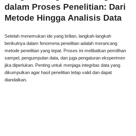
dalam Proses Penelitian: Dari
Metode Hingga Analisis Data
Setelah menemukan ide yang brilian, langkah-langkah
berikutnya dalam fenomena penelitian adalah merancang
metode penelitian yang tepat. Proses ini melibatkan pemilihan
sampel, pengumpulan data, dan juga pengaturan eksperimen
jika diperlukan. Penting untuk menjaga integritas data yang
dikumpulkan agar hasil penelitian tetap valid dan dapat
diandalkan.