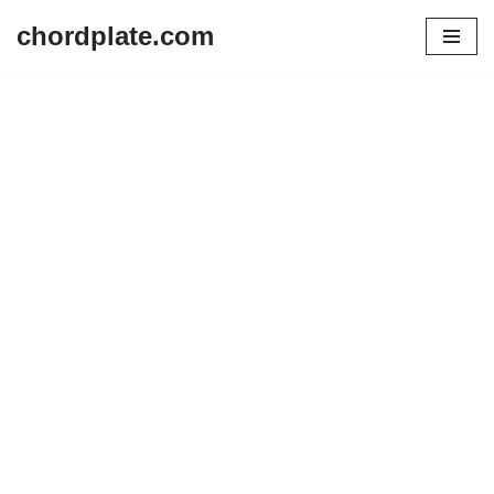
chordplate.com
Lompat
ke
konten