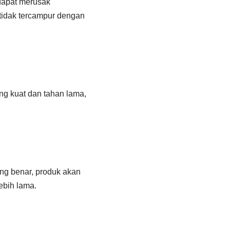
dapat merusak
 tidak tercampur dengan
g kuat dan tahan lama,
g benar, produk akan
ebih lama.