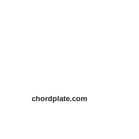
chordplate.com
Lompat
ke
konten