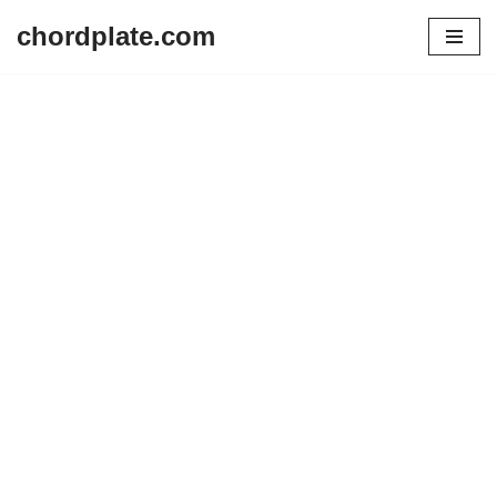
chordplate.com
Lompat
ke
konten