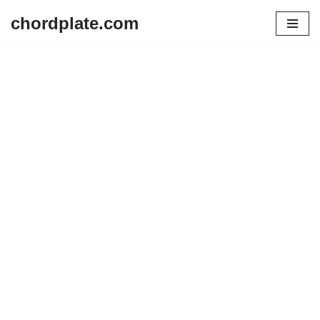
chordplate.com
Lompat
ke
konten