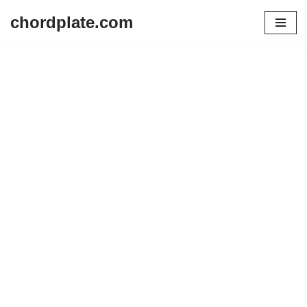
chordplate.com
Lompat
ke
konten