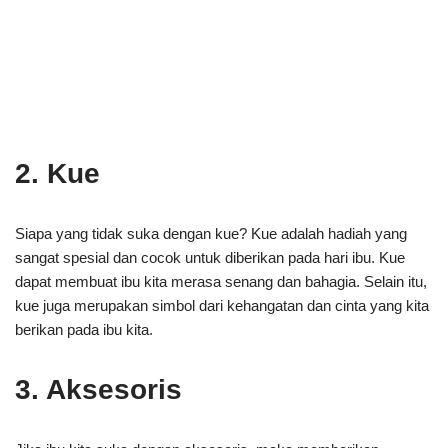
2. Kue
Siapa yang tidak suka dengan kue? Kue adalah hadiah yang
sangat spesial dan cocok untuk diberikan pada hari ibu. Kue
dapat membuat ibu kita merasa senang dan bahagia. Selain itu,
kue juga merupakan simbol dari kehangatan dan cinta yang kita
berikan pada ibu kita.
3. Aksesoris