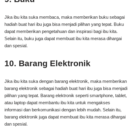
Jika ibu kita suka membaca, maka memberikan buku sebagai
hadiah buat hari ibu juga bisa menjadi pilihan yang tepat. Buku
dapat memberikan pengetahuan dan inspirasi bagi ibu kita.
Selain itu, buku juga dapat membuat ibu kita merasa dihargai
dan spesial.
10. Barang Elektronik
Jika ibu kita suka dengan barang elektronik, maka memberikan
barang elektronik sebagai hadiah buat hari ibu juga bisa menjadi
pilihan yang tepat. Barang elektronik seperti smartphone, tablet,
atau laptop dapat membantu ibu kita untuk mengakses
informasi dan berkomunikasi dengan lebih mudah. Selain itu,
barang elektronik juga dapat membuat ibu kita merasa dihargai
dan spesial.