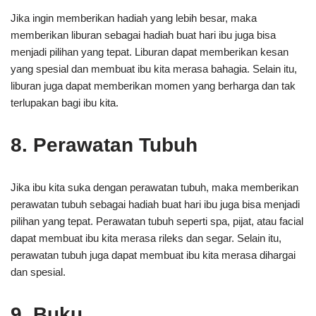
Jika ingin memberikan hadiah yang lebih besar, maka
memberikan liburan sebagai hadiah buat hari ibu juga bisa
menjadi pilihan yang tepat. Liburan dapat memberikan kesan
yang spesial dan membuat ibu kita merasa bahagia. Selain itu,
liburan juga dapat memberikan momen yang berharga dan tak
terlupakan bagi ibu kita.
8. Perawatan Tubuh
Jika ibu kita suka dengan perawatan tubuh, maka memberikan
perawatan tubuh sebagai hadiah buat hari ibu juga bisa menjadi
pilihan yang tepat. Perawatan tubuh seperti spa, pijat, atau facial
dapat membuat ibu kita merasa rileks dan segar. Selain itu,
perawatan tubuh juga dapat membuat ibu kita merasa dihargai
dan spesial.
9. Buku