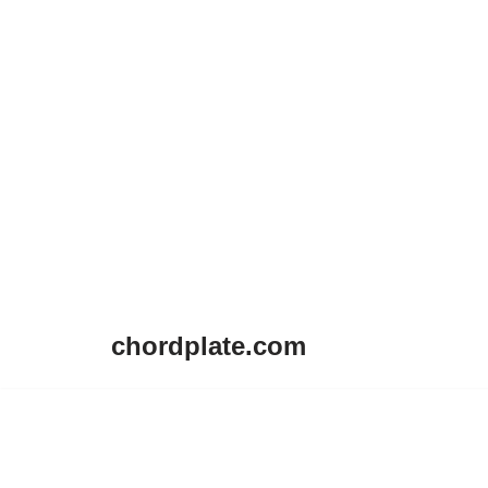
chordplate.com
Lompat
ke
konten