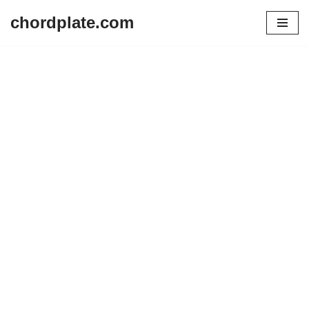
chordplate.com
Lompat
ke
konten