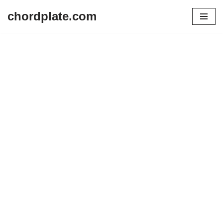
chordplate.com
Lompat
ke
konten