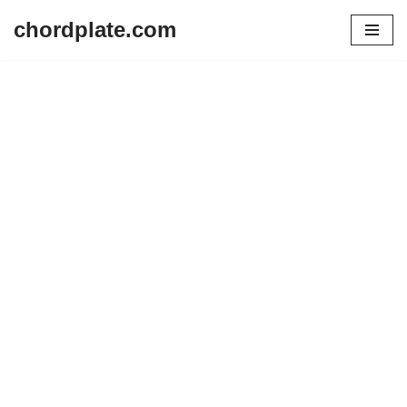
chordplate.com
Lompat
ke
konten