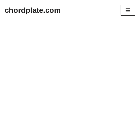
chordplate.com
Lompat
ke
konten