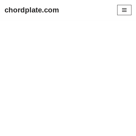
chordplate.com
Lompat
ke
konten