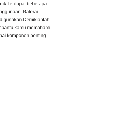
onik.Terdapat beberapa
penggunaan. Baterai
g digunakan.Demikianlah
 membantu kamu memahami
nai komponen penting