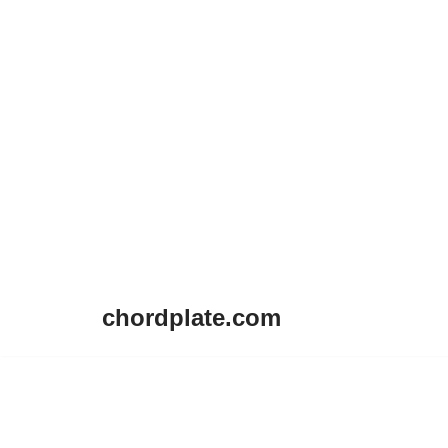
chordplate.com
Lompat
ke
konten