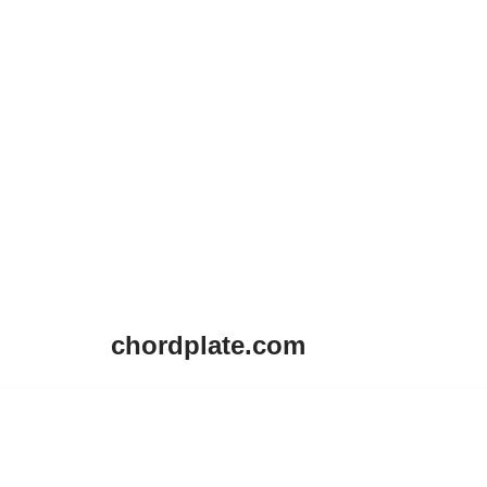
chordplate.com
Lompat
ke
konten