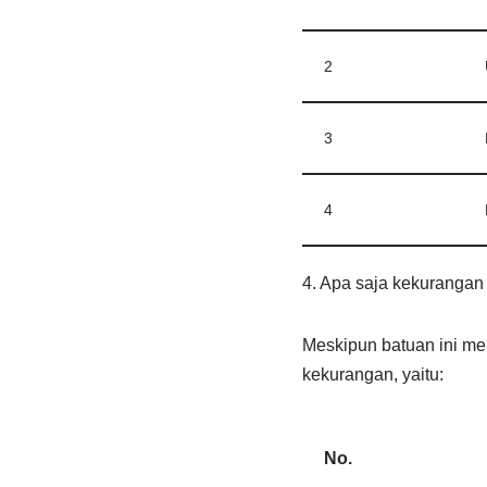
2
3
4
4. Apa saja kekurangan
Meskipun batuan ini mem
kekurangan, yaitu:
No.