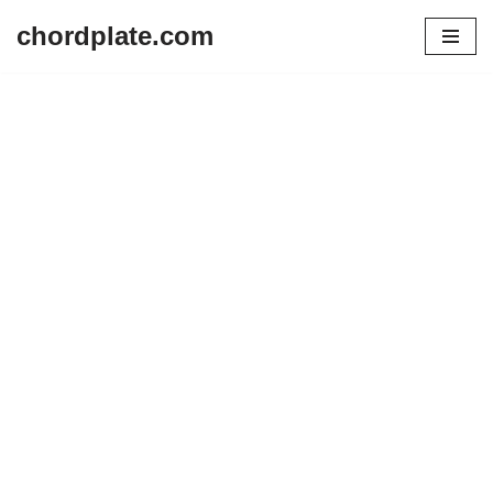
chordplate.com
Lompat
ke
konten