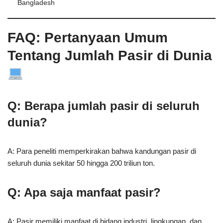
Bangladesh
FAQ: Pertanyaan Umum
Tentang Jumlah Pasir di Dunia
Q: Berapa jumlah pasir di seluruh
dunia?
A: Para peneliti memperkirakan bahwa kandungan pasir di
seluruh dunia sekitar 50 hingga 200 triliun ton.
Q: Apa saja manfaat pasir?
A: Pasir memiliki manfaat di bidang industri, lingkungan, dan