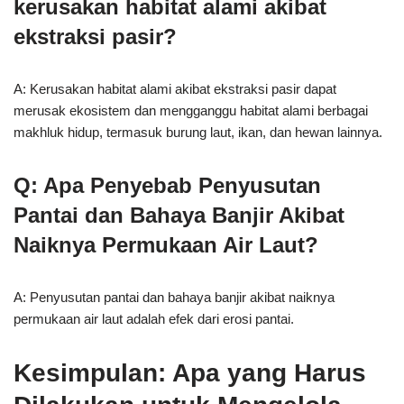
kerusakan habitat alami akibat
ekstraksi pasir?
A: Kerusakan habitat alami akibat ekstraksi pasir dapat
merusak ekosistem dan mengganggu habitat alami berbagai
makhluk hidup, termasuk burung laut, ikan, dan hewan lainnya.
Q: Apa Penyebab Penyusutan
Pantai dan Bahaya Banjir Akibat
Naiknya Permukaan Air Laut?
A: Penyusutan pantai dan bahaya banjir akibat naiknya
permukaan air laut adalah efek dari erosi pantai.
Kesimpulan: Apa yang Harus