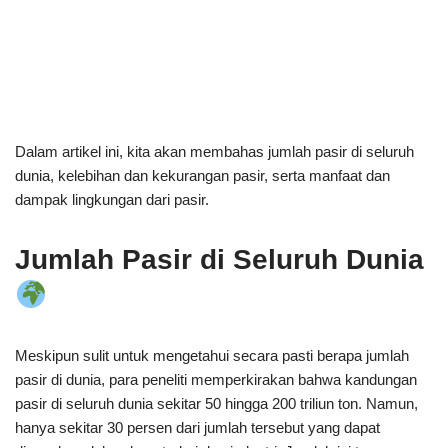
Dalam artikel ini, kita akan membahas jumlah pasir di seluruh
dunia, kelebihan dan kekurangan pasir, serta manfaat dan
dampak lingkungan dari pasir.
Jumlah Pasir di Seluruh Dunia
Meskipun sulit untuk mengetahui secara pasti berapa jumlah
pasir di dunia, para peneliti memperkirakan bahwa kandungan
pasir di seluruh dunia sekitar 50 hingga 200 triliun ton. Namun,
hanya sekitar 30 persen dari jumlah tersebut yang dapat