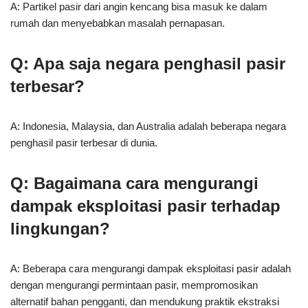
A: Partikel pasir dari angin kencang bisa masuk ke dalam
rumah dan menyebabkan masalah pernapasan.
Q: Apa saja negara penghasil pasir
terbesar?
A: Indonesia, Malaysia, dan Australia adalah beberapa negara
penghasil pasir terbesar di dunia.
Q: Bagaimana cara mengurangi
dampak eksploitasi pasir terhadap
lingkungan?
A: Beberapa cara mengurangi dampak eksploitasi pasir adalah
dengan mengurangi permintaan pasir, mempromosikan
alternatif bahan pengganti, dan mendukung praktik ekstraksi