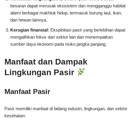
besaran dapat merusak ekosistem dan mengganggu habitat
alami berbagai makhluk hidup, termasuk burung laut, ikan,
dan hewan lainnya.
Kerugian finansial:
Eksploitasi pasir yang berlebihan dapat
mengalihkan fokus dari sektor lain dan menempatkan
sumber daya ekonomi pada risiko jangka panjang.
Manfaat dan Dampak
Lingkungan Pasir
Manfaat Pasir
Pasir memiliki manfaat di bidang industri, lingkungan, dan sektor
kesehatan: