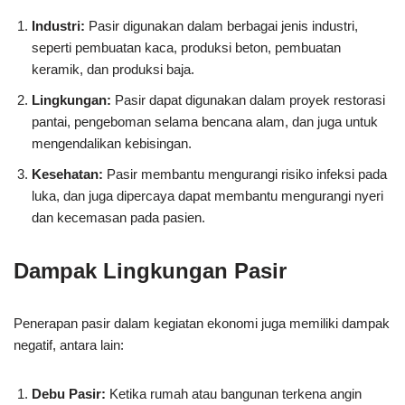
Industri:
Pasir digunakan dalam berbagai jenis industri,
seperti pembuatan kaca, produksi beton, pembuatan
keramik, dan produksi baja.
Lingkungan:
Pasir dapat digunakan dalam proyek restorasi
pantai, pengeboman selama bencana alam, dan juga untuk
mengendalikan kebisingan.
Kesehatan:
Pasir membantu mengurangi risiko infeksi pada
luka, dan juga dipercaya dapat membantu mengurangi nyeri
dan kecemasan pada pasien.
Dampak Lingkungan Pasir
Penerapan pasir dalam kegiatan ekonomi juga memiliki dampak
negatif, antara lain:
Debu Pasir:
Ketika rumah atau bangunan terkena angin