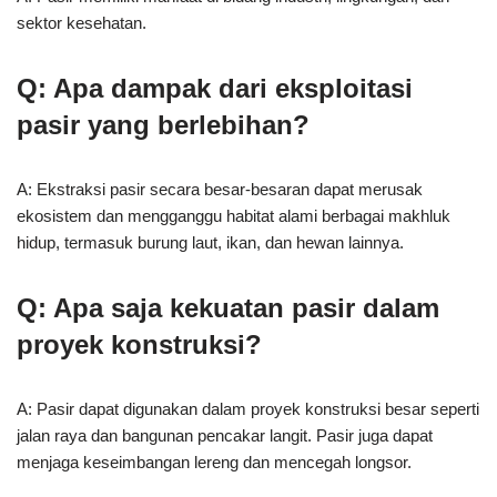
sektor kesehatan.
Q: Apa dampak dari eksploitasi
pasir yang berlebihan?
A: Ekstraksi pasir secara besar-besaran dapat merusak
ekosistem dan mengganggu habitat alami berbagai makhluk
hidup, termasuk burung laut, ikan, dan hewan lainnya.
Q: Apa saja kekuatan pasir dalam
proyek konstruksi?
A: Pasir dapat digunakan dalam proyek konstruksi besar seperti
jalan raya dan bangunan pencakar langit. Pasir juga dapat
menjaga keseimbangan lereng dan mencegah longsor.