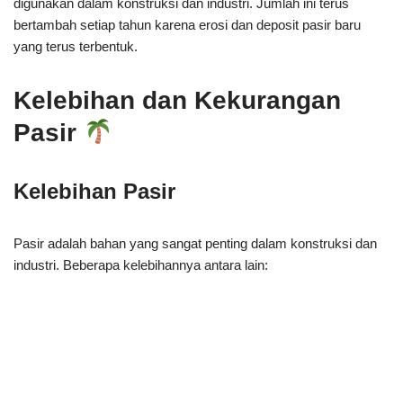
digunakan dalam konstruksi dan industri. Jumlah ini terus
bertambah setiap tahun karena erosi dan deposit pasir baru
yang terus terbentuk.
Kelebihan dan Kekurangan
Pasir
Kelebihan Pasir
Pasir adalah bahan yang sangat penting dalam konstruksi dan
industri. Beberapa kelebihannya antara lain: