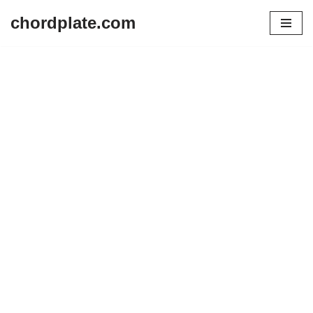
chordplate.com
Lompat
ke
konten