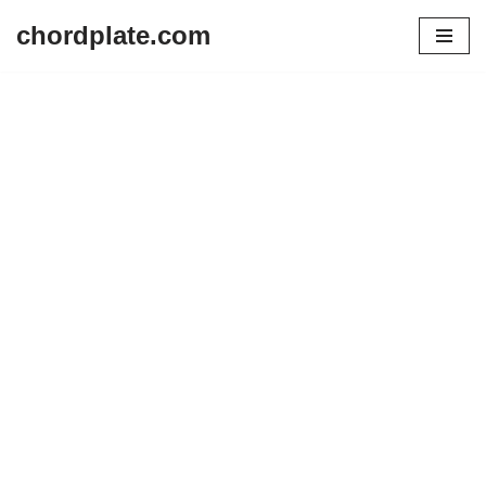
chordplate.com
Lompat
ke
konten