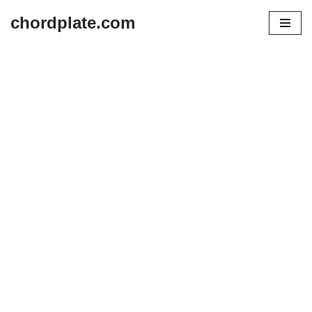
chordplate.com
Lompat
ke
konten