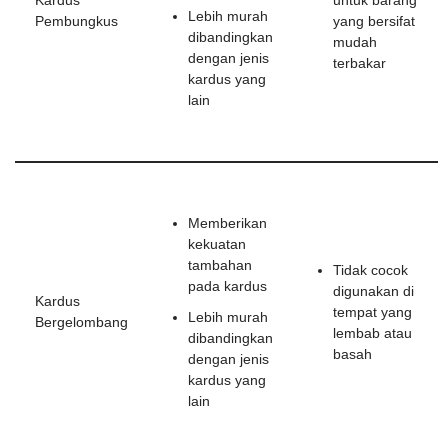
Kardus
untuk barang
Lebih murah
Pembungkus
yang bersifat
dibandingkan
mudah
dengan jenis
terbakar
kardus yang
lain
Memberikan
kekuatan
tambahan
Tidak cocok
pada kardus
digunakan di
Kardus
tempat yang
Lebih murah
Bergelombang
lembab atau
dibandingkan
basah
dengan jenis
kardus yang
lain