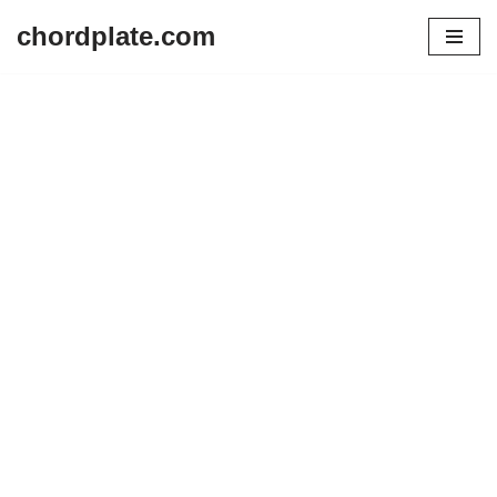
chordplate.com
Lompat
ke
konten