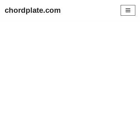
chordplate.com
Lompat
ke
konten