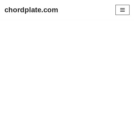
chordplate.com
Lompat
ke
konten