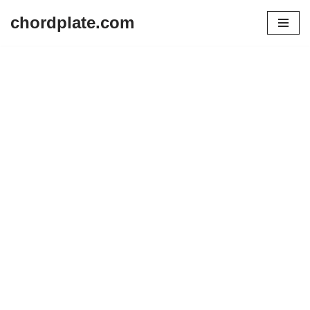
chordplate.com
Lompat
ke
konten