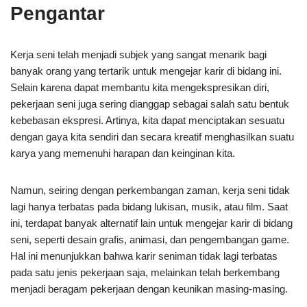
Pengantar
Kerja seni telah menjadi subjek yang sangat menarik bagi
banyak orang yang tertarik untuk mengejar karir di bidang ini.
Selain karena dapat membantu kita mengekspresikan diri,
pekerjaan seni juga sering dianggap sebagai salah satu bentuk
kebebasan ekspresi. Artinya, kita dapat menciptakan sesuatu
dengan gaya kita sendiri dan secara kreatif menghasilkan suatu
karya yang memenuhi harapan dan keinginan kita.
Namun, seiring dengan perkembangan zaman, kerja seni tidak
lagi hanya terbatas pada bidang lukisan, musik, atau film. Saat
ini, terdapat banyak alternatif lain untuk mengejar karir di bidang
seni, seperti desain grafis, animasi, dan pengembangan game.
Hal ini menunjukkan bahwa karir seniman tidak lagi terbatas
pada satu jenis pekerjaan saja, melainkan telah berkembang
menjadi beragam pekerjaan dengan keunikan masing-masing.