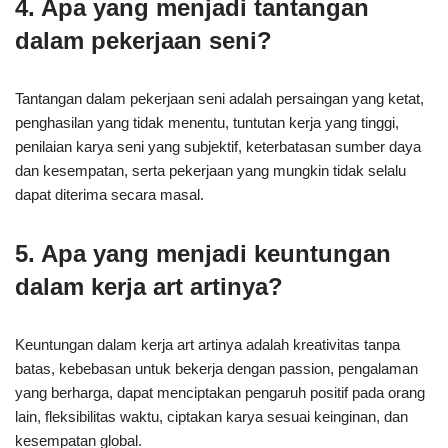
4. Apa yang menjadi tantangan
dalam pekerjaan seni?
Tantangan dalam pekerjaan seni adalah persaingan yang ketat,
penghasilan yang tidak menentu, tuntutan kerja yang tinggi,
penilaian karya seni yang subjektif, keterbatasan sumber daya
dan kesempatan, serta pekerjaan yang mungkin tidak selalu
dapat diterima secara masal.
5. Apa yang menjadi keuntungan
dalam kerja art artinya?
Keuntungan dalam kerja art artinya adalah kreativitas tanpa
batas, kebebasan untuk bekerja dengan passion, pengalaman
yang berharga, dapat menciptakan pengaruh positif pada orang
lain, fleksibilitas waktu, ciptakan karya sesuai keinginan, dan
kesempatan global.