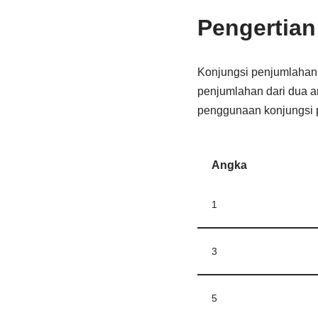
Pengertian
Konjungsi penjumlahan 
penjumlahan dari dua an
penggunaan konjungsi p
Angka
1
3
5