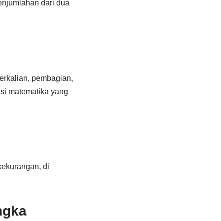
njumlahan dari dua
erkalian, pembagian,
gsi matematika yang
kekurangan, di
ngka