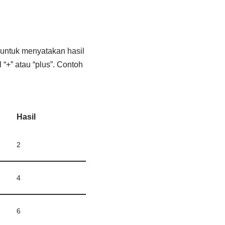
 untuk menyatakan hasil
 “+” atau “plus”. Contoh
Hasil
2
4
6