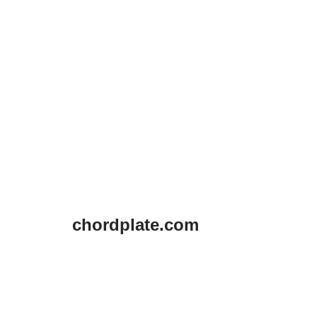
chordplate.com
Lompat
ke
konten