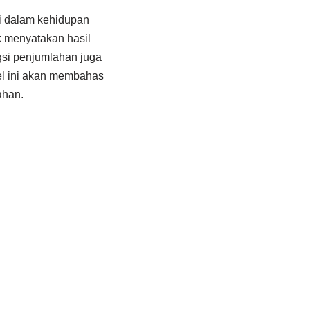
i dalam kehidupan
k menyatakan hasil
gsi penjumlahan juga
kel ini akan membahas
ahan.