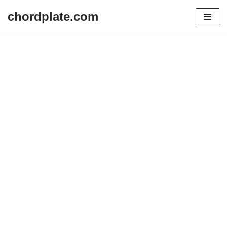
chordplate.com
Lompat
ke
konten