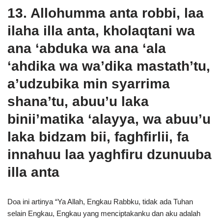
13. Allohumma anta robbi, laa
ilaha illa anta, kholaqtani wa
ana ‘abduka wa ana ‘ala
‘ahdika wa wa’dika mastath’tu,
a’udzubika min syarrima
shana’tu, abuu’u laka
binii’matika ‘alayya, wa abuu’u
laka bidzam bii, faghfirlii, fa
innahuu laa yaghfiru dzunuuba
illa anta
Doa ini artinya “Ya Allah, Engkau Rabbku, tidak ada Tuhan
selain Engkau, Engkau yang menciptakanku dan aku adalah