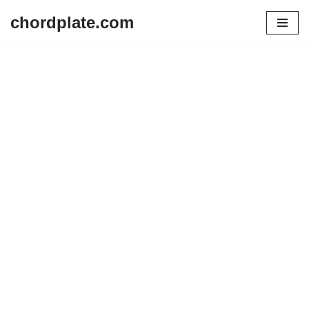
chordplate.com
Lompat
ke
konten