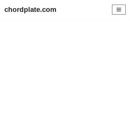
chordplate.com
Lompat
ke
konten