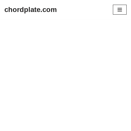
chordplate.com
Lompat
ke
konten